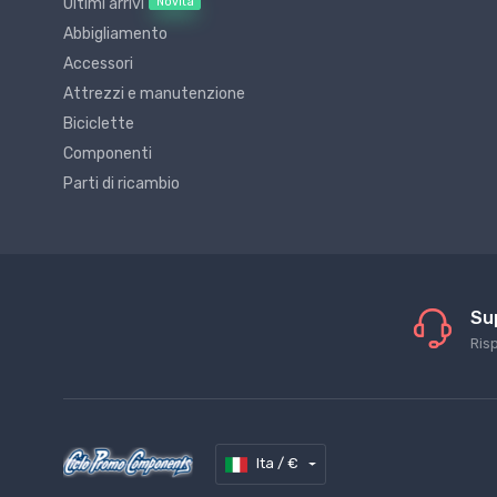
Novità
Ultimi arrivi
Abbigliamento
Accessori
Attrezzi e manutenzione
Biciclette
Componenti
Parti di ricambio
Su
Ris
Ita / €