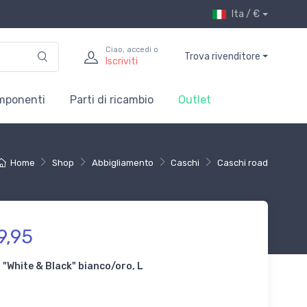
Ita / €
Ciao, accedi o
Trova rivenditore
Iscriviti
mponenti
Parti di ricambio
Outlet
Home
Shop
Abbigliamento
Caschi
Caschi road
9,95
, "White & Black" bianco/oro, L