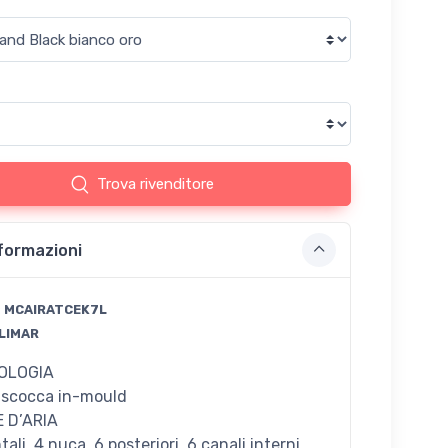
Trova rivenditore
formazioni
:
MCAIRATCEK7L
LIMAR
OLOGIA
a scocca in-mould
 D’ARIA
tali, 4 nuca, 6 posteriori, 6 canali interni