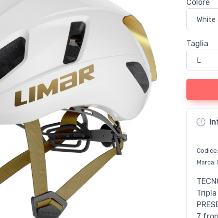
Colore
Taglia
In
Codice
Marca:
TECN
Tripl
PRESE
7 fron