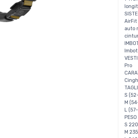
longit
SIST
AirFit
auto r
cintu
IMBO
Imbot
VESTI
Pro
CARA
Cingh
TAGL
S (52
M (54
L (57
PESO
S 220
M 235