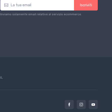
Iscriviti
Inviamo solamente email relative al servizio ecommerce.
SL