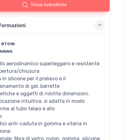
Trova rivenditore
formazioni
:
BT01N
ANIMA
llo aerodinamico superleggero e resistente
pertura/chiusura
 in silicone per il prelievo e il
ionamento di gel, barrette
etiche e oggetti di ridotte dimensioni.
icazione intuitiva, si adatta in modo
me al tubo telaio e allo
o;
stici anti-caduta in gomma e viteria in
ione;
riale: fibra di vetro, nylon, gomma, silicone;