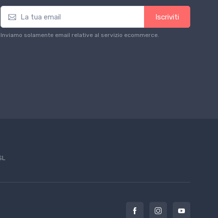
Iscriviti
Inviamo solamente email relative al servizio ecommerce.
SL