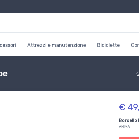
cessori
Attrezzi e manutenzione
Biciclette
Co
be
€ 49
Borsello
ANIMA