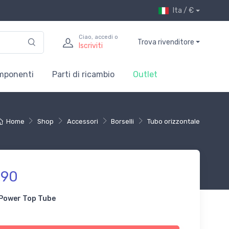
Ita / €
Ciao, accedi o
Trova rivenditore
Iscriviti
mponenti
Parti di ricambio
Outlet
Home
Shop
Accessori
Borselli
Tubo orizzontale
,90
 Power Top Tube