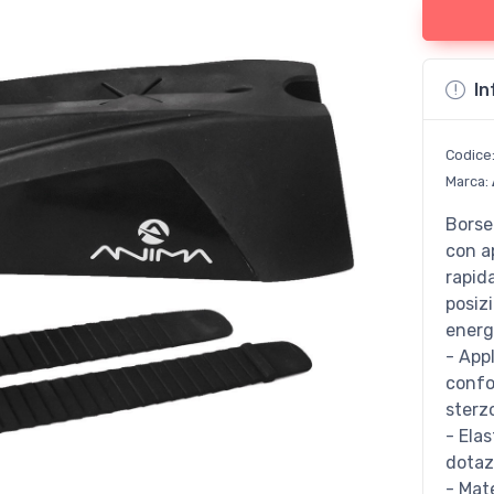
In
Codice
Marca:
Borse
con a
rapida
posiz
energ
- Appl
confor
sterz
- Ela
dotaz
- Mate