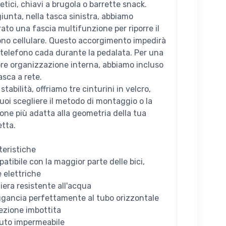
tici, chiavi a brugola o barrette snack.
iunta, nella tasca sinistra, abbiamo
rato una fascia multifunzione per riporre il
ono cellulare. Questo accorgimento impedirà
l telefono cada durante la pedalata. Per una
ore organizzazione interna, abbiamo incluso
asca a rete.
 stabilità, offriamo tre cinturini in velcro,
puoi scegliere il metodo di montaggio o la
ione più adatta alla geometria della tua
etta.
teristiche
atibile con la maggior parte delle bici,
 elettriche
iera resistente all'acqua
aggancia perfettamente al tubo orizzontale
tezione imbottita
suto impermeabile