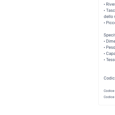
· Riv
· Tas
dello
· Picc
Speci
· Dim
· Peso
· Capa
· Tess
Codic
Codice
Codice