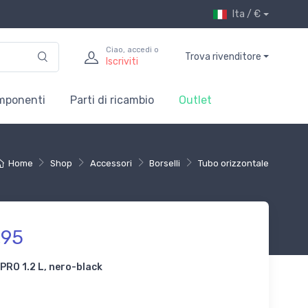
Ita / €
Ciao, accedi o
Trova rivenditore
Iscriviti
mponenti
Parti di ricambio
Outlet
Home
Shop
Accessori
Borselli
Tubo orizzontale
,95
PRO 1.2 L, nero-black