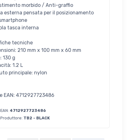
estimento morbido / Anti-graffio
ca esterna pensata per il posizionamento
 smartphone
ola tasca interna
fiche tecniche
ensioni: 210 mm x 100 mm x 60 mm
: 130 g
cità: 1.2 L
uto principale: nylon
e EAN: 4712927723486
 EAN:
4712927723486
 Produttore:
TB2 - BLACK