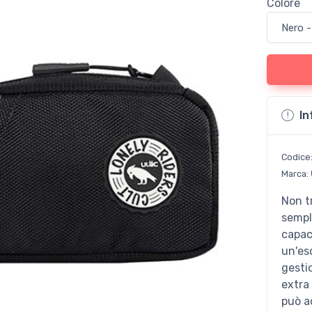
Colore
In
Codice
Marca:
Non t
sempl
capaci
un'es
gesti
extra 
può a