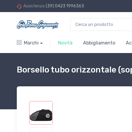
Assistenza
(39) 0423 1996363
Marchi
Novità
Abbigliamento
Ac
Borsello tubo orizzontale (so