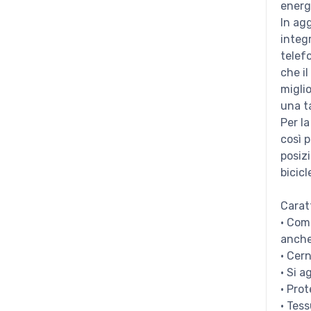
energe
In agg
integ
telef
che i
migli
una t
Per la
così 
posiz
bicicl
Carat
· Comp
anche
· Cern
· Si 
· Pro
· Tes