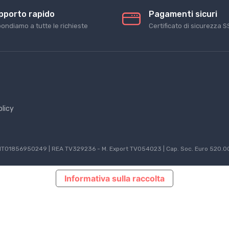
pporto rapido
Pagamenti sicuri
pondiamo a tutte le richieste
Certificato di sicurezza S
olicy
P.IVA IT01856950249 | REA TV329236 - M. Export TV054023 | Cap. Soc. Euro 520.00
Informativa sulla raccolta