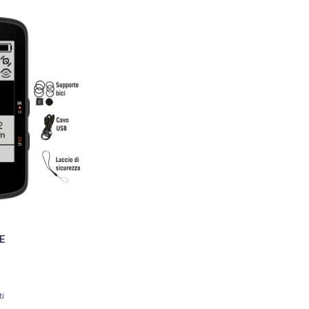
0E
ti