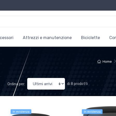
cessori
Attrezzi e manutenzione
Biciclette
Co
Home
di 8 prodotti
Ordina per:
In evidenza
In evidenza