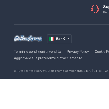
Su
Ris
Ita / €
Termini e condizioni di vendita
Privacy Policy
Cookie P
Aggiorna le tue preferenze di tracciamento
© Tutti i diritti riservati. Ciclo Promo Components S.p.A. | C.F. e 