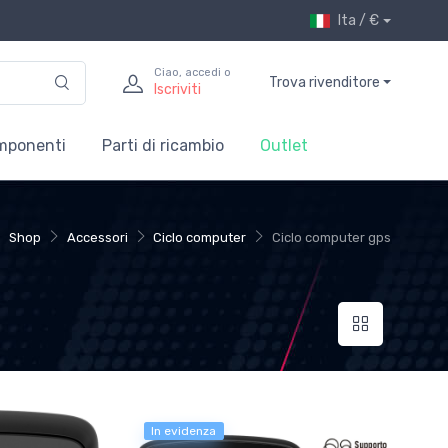
Ita / €
Ciao, accedi o
Trova rivenditore
Iscriviti
mponenti
Parti di ricambio
Outlet
Shop
Accessori
Ciclo computer
Ciclo computer gps
In evidenza