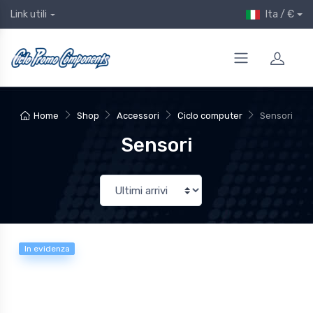
Ita / €
Link utili
Home
Shop
Accessori
Ciclo computer
Sensori
Sensori
In evidenza