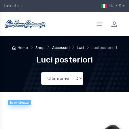
Ita / €
Link utili
Home
Shop
Accessori
Luci
Luci posteriori
Luci posteriori
In evidenza