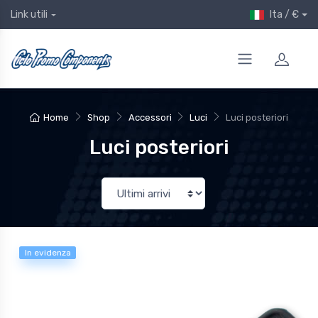
Ita / €
Link utili
Home
Shop
Accessori
Luci
Luci posteriori
Luci posteriori
In evidenza