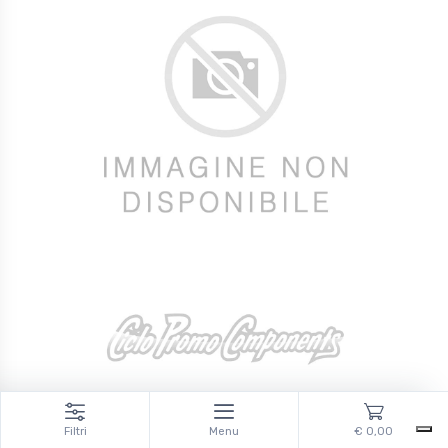
Manopole e nastri manubrio
Nastro manubrio SG-TAPE
Filtri
Menu
€ 0,00