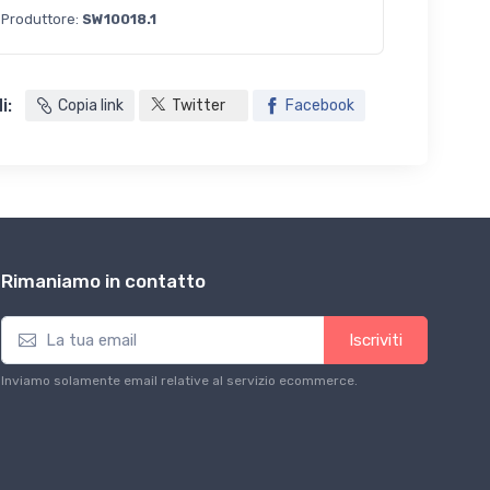
 Produttore:
SW10018.1
i:
Copia link
Twitter
Facebook
Rimaniamo in contatto
Iscriviti
Inviamo solamente email relative al servizio ecommerce.