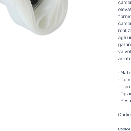
camer
elevat
forni
camer
reali
agli u
garan
valvo
arrot
∙ Mat
∙ Com
∙ Tipo
∙ Opz
∙ Peso
Codic
Codice