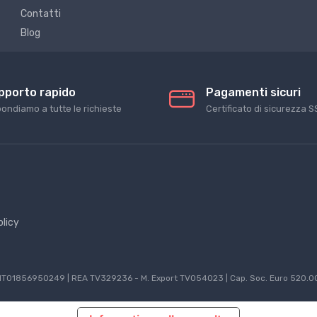
Contatti
Blog
pporto rapido
Pagamenti sicuri
pondiamo a tutte le richieste
Certificato di sicurezza S
olicy
P.IVA IT01856950249 | REA TV329236 - M. Export TV054023 | Cap. Soc. Euro 520.00