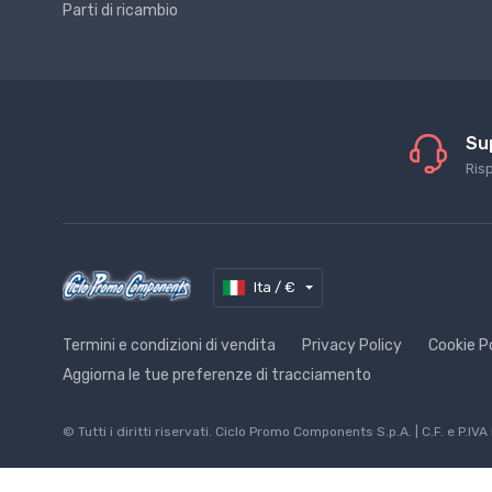
Parti di ricambio
Su
Ris
Ita / €
Termini e condizioni di vendita
Privacy Policy
Cookie P
Aggiorna le tue preferenze di tracciamento
© Tutti i diritti riservati. Ciclo Promo Components S.p.A. | C.F. e 