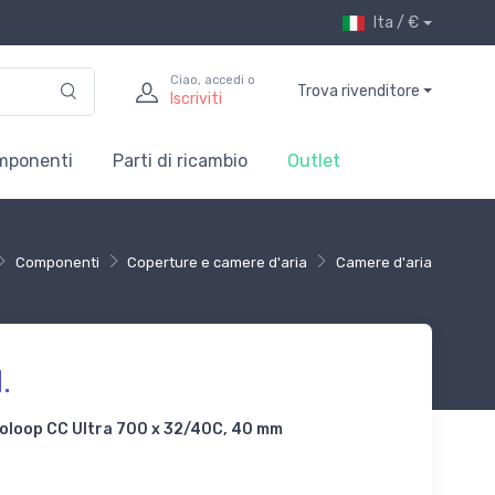
Ita / €
Ciao, accedi o
Trova rivenditore
Iscriviti
mponenti
Parti di ricambio
Outlet
Componenti
Coperture e camere d'aria
Camere d'aria
.
oloop CC Ultra 700 x 32/40C, 40 mm