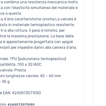
a combina una resistenza meccanica molto
a con l'elasticità simultanea del materiale e
sce a questa
a d’aria caratteristiche uniche.La valvola è
zzata in materiale termoplastico resistente
rti e alla rottura. Il peso è minimo, per
tire la massima prestazione. La base della
la è appositamente progettata con spigoli
ondati per impedire danni alla camera d’aria.
eriale: TPU (poliuretano termoplastico)
patibilità: 700 x 32/40C
 valvola: Presta
ioni lunghezza valvola: 40 – 60 mm
: 30 g
e EAN: 4260573071050
 EAN:
4260573071050