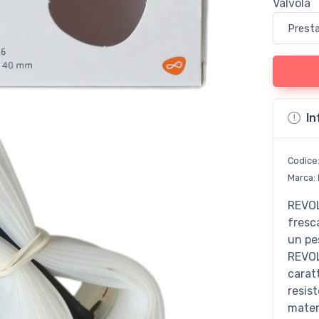
Valvola
In
Codice
Marca:
REVOL
fresc
un pes
REVOL
carat
resis
mater