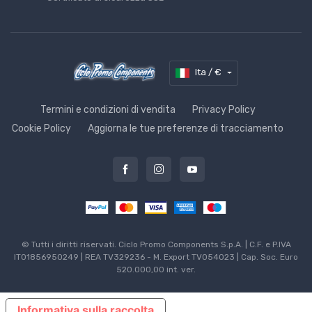
Ita / €
Termini e condizioni di vendita
Privacy Policy
Cookie Policy
Aggiorna le tue preferenze di tracciamento
© Tutti i diritti riservati. Ciclo Promo Components S.p.A. | C.F. e P.IVA
IT01856950249 | REA TV329236 - M. Export TV054023 | Cap. Soc. Euro
520.000,00 int. ver.
Informativa sulla raccolta