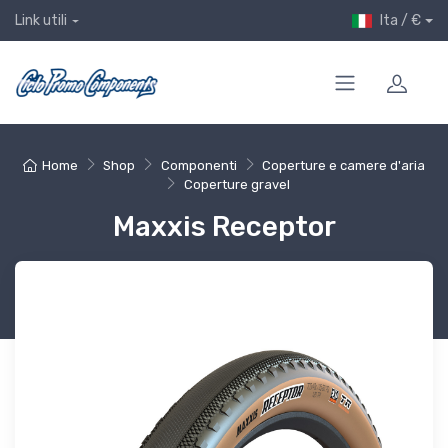
Ita / €
Link utili
Home
Shop
Componenti
Coperture e camere d'aria
Coperture gravel
Maxxis Receptor