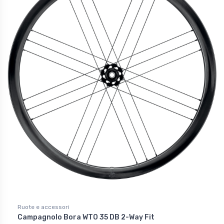
Ruote e accessori
Campagnolo Bora WTO 35 DB 2-Way Fit