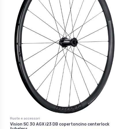
Ruote e accessori
Vision SC 30 AGX i23 DB copertoncino centerlock
tubeless