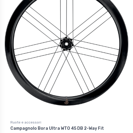
Ruote e accessori
Campagnolo Bora Ultra WTO 45 DB 2-Way Fit