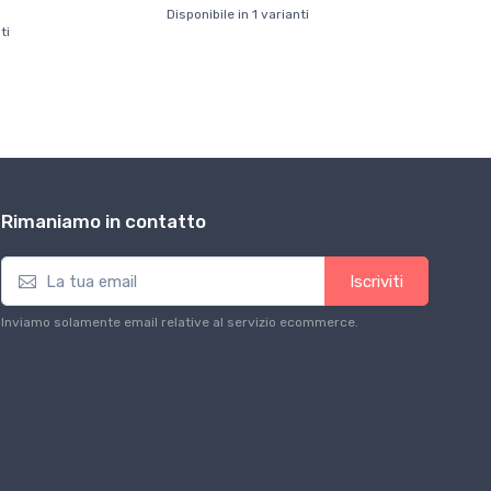
Disponibile in 1 varianti
ti
Rimaniamo in contatto
Iscriviti
Inviamo solamente email relative al servizio ecommerce.