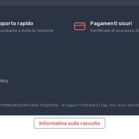
pporto rapido
Pagamenti sicuri
pondiamo a tutte le richieste
Certificato di sicurezza S
olicy
P.IVA IT01856950249 | REA TV329236 - M. Export TV054023 | Cap. Soc. Euro 520.00
Informativa sulla raccolta