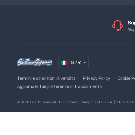
Su
Ris
Ita / €
Termini e condizioni di vendita
Privacy Policy
Cookie P
Aggiorna le tue preferenze di tracciamento
© Tutti i diritti riservati. Ciclo Promo Components S.p.A. | C.F. e 