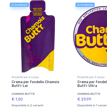
In evidenza
In evidenza
Prodotti per il corpo
Prodotti per il corpo
Crema per fondello Chamois
Crema per fondel
Butt'r Lei
Butt'r Ultra
CHAMOIS BUTT'R
CHAMOIS BUTT'R
€ 1,50
€ 29,99
Disponibile in 2 varianti
Disponibile in 1 varian