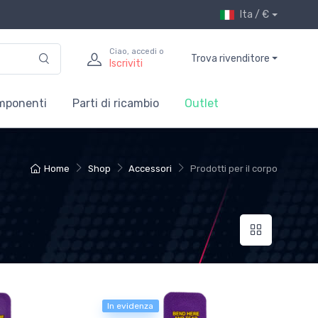
Ita / €
Ciao, accedi o
Trova rivenditore
Iscriviti
mponenti
Parti di ricambio
Outlet
Home
Shop
Accessori
Prodotti per il corpo
In evidenza