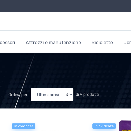
cessori
Attrezzi e manutenzione
Biciclette
Co
di 9 prodotti
Ordina per:
In evidenza
In evidenza