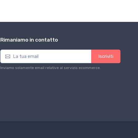
Rimaniamo in contatto
Iscriviti
Inviamo solamente email relative al servizio ecommerce.