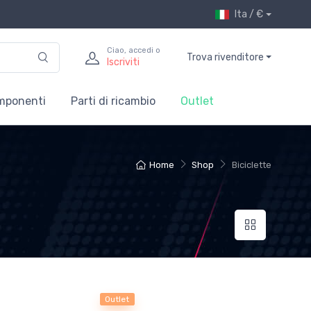
Ita / €
Ciao, accedi o
Trova rivenditore
Iscriviti
mponenti
Parti di ricambio
Outlet
Home
Shop
Biciclette
Outlet