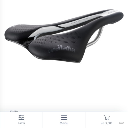
Selle
Selle Italia SLR Boost SuperFlow Endurance
Filtri
Menu
€ 0,00
SELLE ITALIA