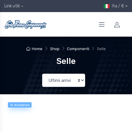
Ita / €
Link utili
Home
Shop
Componenti
Selle
Selle
In evidenza