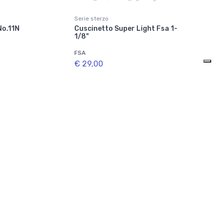
Serie sterzo
No.11N
Cuscinetto Super Light Fsa 1-
"
1/8"
FSA
€ 29,00
ti
Disponibile in 1 varianti