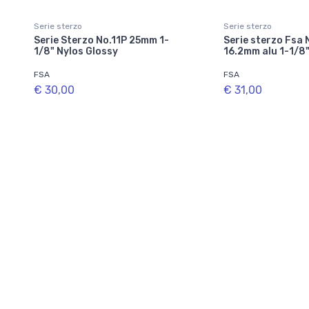
Serie sterzo
Serie sterzo
Serie Sterzo No.11P 25mm 1-
Serie sterzo Fsa 
1/8" Nylos Glossy
16.2mm alu 1-1/8
FSA
FSA
€ 30,00
€ 31,00
Disponibile in 1 varianti
Disponibile in 1 varian