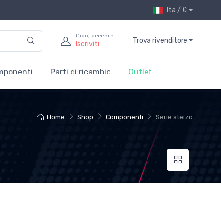
Ita / €
Ciao, accedi o
Trova rivenditore
Iscriviti
mponenti
Parti di ricambio
Outlet
Home
Shop
Componenti
Serie sterzo