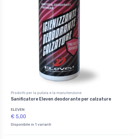
Prodotti per la pulizia e la manutenzione
Sanificatore Eleven deodorante per calzature
ELEVEN
€ 5,00
Disponibile in 1 varianti