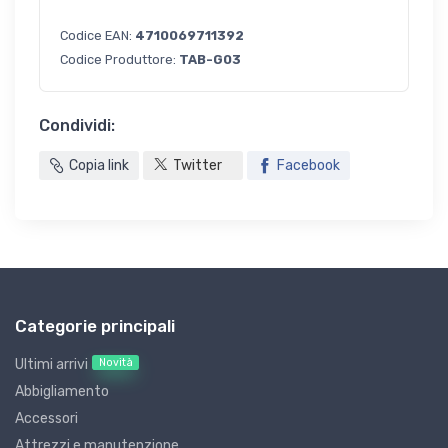
Codice EAN:
4710069711392
Codice Produttore:
TAB-G03
Condividi:
Copia link
Twitter
Facebook
Categorie principali
Novità
Ultimi arrivi
Abbigliamento
Accessori
Attrezzi e manutenzione