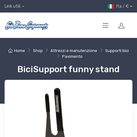
Ita / €
Link utili
Home
Shop
Attrezzi e manutenzione
Supporti bici
Pavimento
BiciSupport funny stand