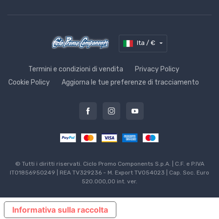
Ita / €
Termini e condizioni di vendita
Privacy Policy
Cookie Policy
Aggiorna le tue preferenze di tracciamento
© Tutti i diritti riservati. Ciclo Promo Components S.p.A. | C.F. e P.IVA
IT01856950249 | REA TV329236 - M. Export TV054023 | Cap. Soc. Euro
520.000,00 int. ver.
Informativa sulla raccolta