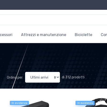
cessori
Attrezzi e manutenzione
Biciclette
Co
di 312 prodotti
Ordina per:
In evidenza
In evidenza