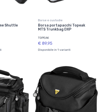
Borse e custodie
e Shuttle
Borsa portapacchi Topeak
MTS Trunkbag DXP
TOPEAK
€ 89,95
ti
Disponibile in 1 varianti