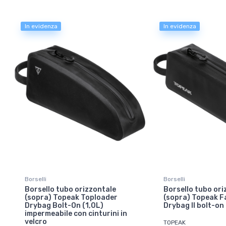
In evidenza
In evidenza
Borselli
Borselli
Borsello tubo orizzontale
Borsello tubo ori
(sopra) Topeak Toploader
(sopra) Topeak F
Drybag Bolt-On (1,0L)
Drybag II bolt-on
impermeabile con cinturini in
velcro
TOPEAK