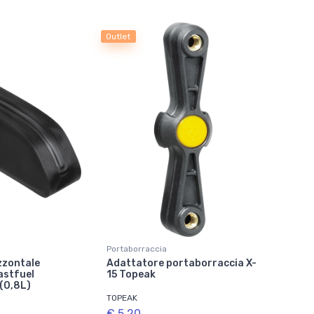
Outlet
Portaborraccia
zzontale
Adattatore portaborraccia X-
astfuel
15 Topeak
 (0,8L)
TOPEAK
€ 5,20