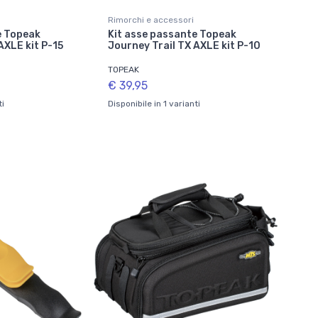
Rimorchi e accessori
e Topeak
Kit asse passante Topeak
AXLE kit P-15
Journey Trail TX AXLE kit P-10
TOPEAK
€ 39,95
ti
Disponibile in 1 varianti