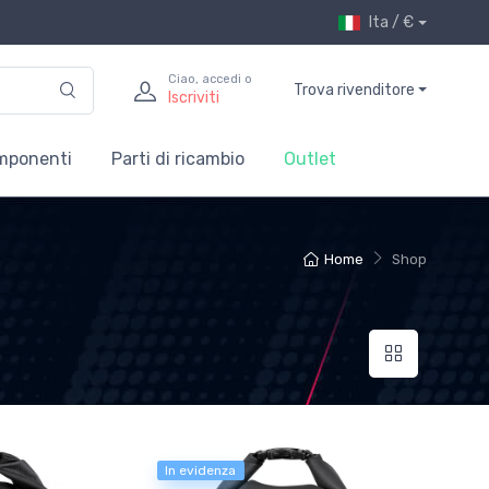
Ita / €
Ciao, accedi o
Trova rivenditore
Iscriviti
mponenti
Parti di ricambio
Outlet
Home
Shop
In evidenza