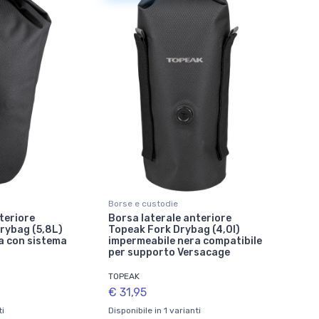
Borse e custodie
teriore
Borsa laterale anteriore
rybag (5,8L)
Topeak Fork Drybag (4,0l)
a con sistema
impermeabile nera compatibile
per supporto Versacage
TOPEAK
€ 31,95
ti
Disponibile in 1 varianti