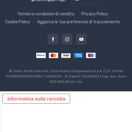
Termini e condizioni di vendita
Privacy Policy
Cookie Policy
Aggiorna le tue preferenze di tracciamento
© Tutti i diritti riservati. Ciclo Promo Components S.p.A. | C.F. e P.IVA
IT01856950249 | REA TV329236 - M. Export TV054023 | Cap. Soc. Euro
520.000,00 int. ver.
Informativa sulla raccolta