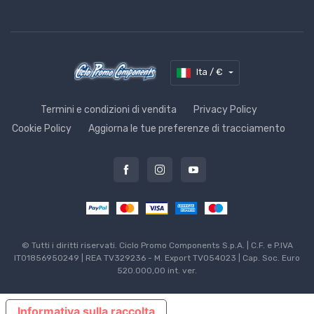
Ita / €
Termini e condizioni di vendita
Privacy Policy
Cookie Policy
Aggiorna le tue preferenze di tracciamento
© Tutti i diritti riservati. Ciclo Promo Components S.p.A. | C.F. e P.IVA
IT01856950249 | REA TV329236 - M. Export TV054023 | Cap. Soc. Euro
520.000,00 int. ver.
Informativa sulla raccolta