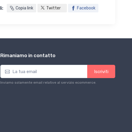
i:
Copia link
Twitter
Facebook
Rimaniamo in contatto
Iscriviti
Inviamo solamente email relative al servizio ecommerce.