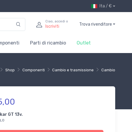
Ita / €
Ciao, accedi o
Trova rivenditore
Iscriviti
mponenti
Parti di ricambio
Outlet
Shop
Componenti
Cambio e trasmissione
Cambio
5,00
kar GT 13v.
LO