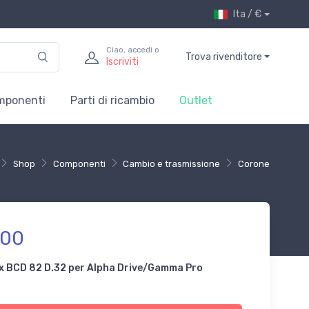
Ita / €
Ciao, accedi o
Trova rivenditore
Iscriviti
mponenti
Parti di ricambio
Outlet
Shop
Componenti
Cambio e trasmissione
Corone
,00
x BCD 82 D.32 per Alpha Drive/Gamma Pro