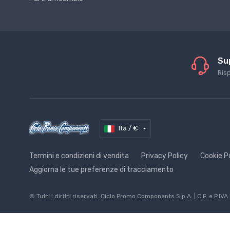
Su
Ris
Ita / €
Termini e condizioni di vendita
Privacy Policy
Cookie P
Aggiorna le tue preferenze di tracciamento
© Tutti i diritti riservati. Ciclo Promo Components S.p.A. | C.F. e 