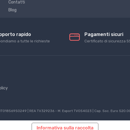
Contatti
Blog
pporto rapido
Pagamenti sicuri
pondiamo a tutte le richieste
Certificato di sicurezza S
olicy
P.IVA IT01856950249 | REA TV329236 - M. Export TV054023 | Cap. Soc. Euro 520.00
Informativa sulla raccolta