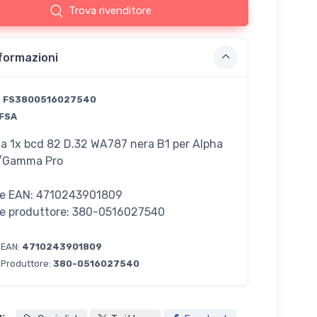
Trova rivenditore
formazioni
:
FS3800516027540
FSA
a 1x bcd 82 D.32 WA787 nera B1 per Alpha
e/Gamma Pro
e EAN: 4710243901809
e produttore: 380-0516027540
 EAN:
4710243901809
 Produttore:
380-0516027540