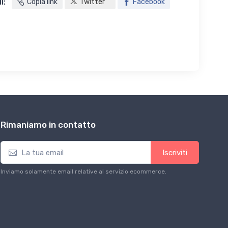
i:
Copia link
Twitter
Facebook
Rimaniamo in contatto
Iscriviti
Inviamo solamente email relative al servizio ecommerce.